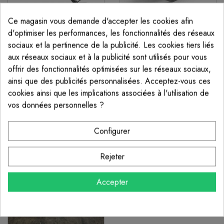
Ce magasin vous demande d'accepter les cookies afin
d'optimiser les performances, les fonctionnalités des réseaux
sociaux et la pertinence de la publicité. Les cookies tiers liés
aux réseaux sociaux et à la publicité sont utilisés pour vous
LIMON 1/4 TOURNANT
SUPPORT DE MARCHE
BAS CURVE METAL
SHIFT METAL À SOUDER -
offrir des fonctionnalités optimisées sur les réseaux sociaux,
POUR ESCALIER DROIT
À partir de 1 248,00 €
ainsi que des publicités personnalisées. Acceptez-vous ces
69,00 €
cookies ainsi que les implications associées à l'utilisation de
vos données personnelles ?
Configurer
Rejeter
LIMON MÉTAL TYPE
CRÉMAILLÈRE SUR-
Accepter
MESURE
À partir de 948,00 €