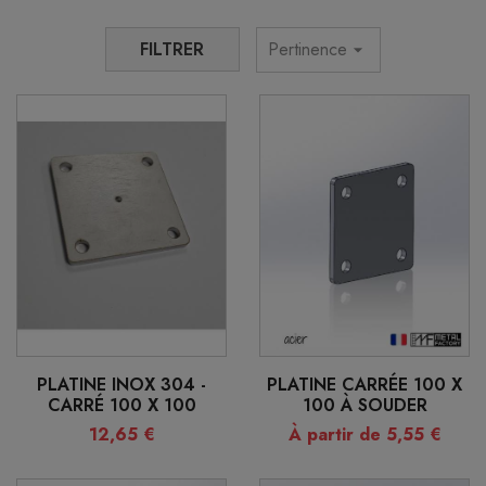
FILTRER
Pertinence
arrow_drop_down
PLATINE INOX 304 -
PLATINE CARRÉE 100 X
CARRÉ 100 X 100
100 À SOUDER
12,65 €
À partir de 5,55 €