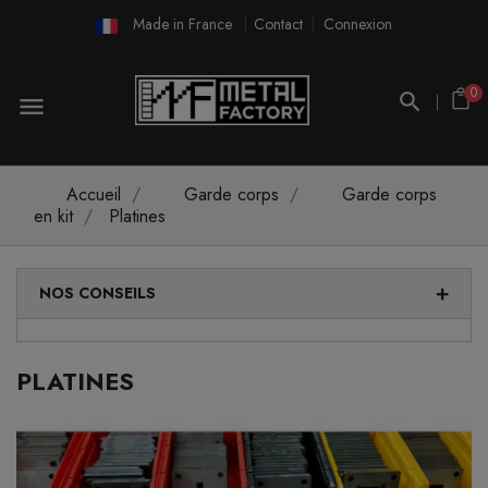
Made in France
Contact
Connexion
0
menu
Accueil
Garde corps
Garde corps
en kit
Platines
NOS CONSEILS
PLATINES