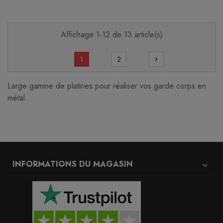
Affichage 1-12 de 13 article(s)
1
2
chevron_right
Large gamme de platines pour réaliser vos garde corps en
métal.
INFORMATIONS DU MAGASIN
expand_more