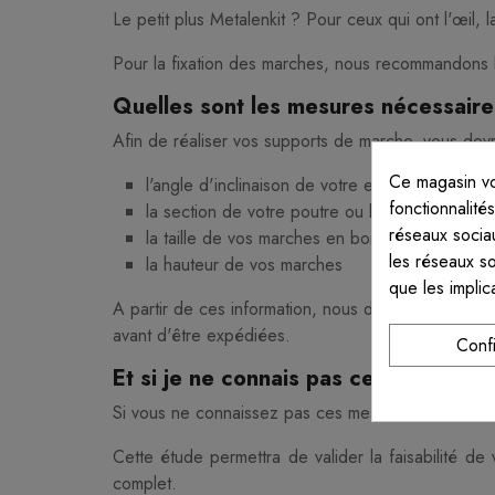
Le petit plus Metalenkit ? Pour ceux qui ont l'œil,
Pour la fixation des marches, nous recommandons 
Quelles sont les mesures nécessaire
Afin de réaliser vos supports de marche, vous de
Ce magasin vo
l'angle d'inclinaison de votre escalier
fonctionnalité
la section de votre poutre ou limon
réseaux sociau
la taille de vos marches en bois (largeur et pr
les réseaux s
la hauteur de vos marches
que les implic
A partir de ces information, nous dessinerons les s
avant d'être expédiées.
Conf
Et si je ne connais pas ces mesures
Si vous ne connaissez pas ces mesures ou si vou
Cette étude permettra de valider la faisabilité de
complet.