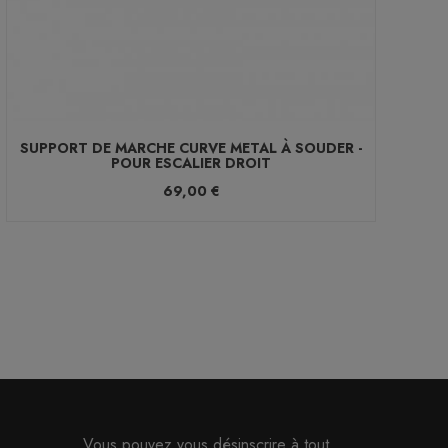
SUPPORT DE MARCHE CURVE METAL À SOUDER -
SUP
POUR ESCALIER DROIT
69,00 €
Vous pouvez vous désinscrire à tout