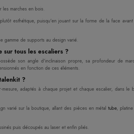
r les marches en bois.
plutôt esthétique, puisqu'en jouant sur la forme de la face avant
une gamme de supports au design varié.
e sur tous les escaliers ?
possède son angle d'inclinaison propre, sa profondeur de mar
ensionnés en fonction de ces éléments.
alenkit ?
r-mesure, adaptés à chaque projet et chaque escalier, dans le b
n varié sur la boutique, allant des pièces en métal
tube
, platin
sinés puis découpés au laser et enfin pliés.