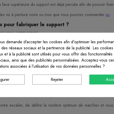
 la face supérieure du support est déjà percée afin de pouvoir fixer
les vis à penture noire ou inox que vous pourrez commander
ici
.
s pour fabriquer le support ?
vrez nous communiquer :
us demande d'accepter les cookies afin d'optimiser les performan
s des réseaux sociaux et la pertinence de la publicité. Les cookies t
x et à la publicité sont utilisés pour vous offrir des fonctionnalités
ofondeur)
ociaux, ainsi que des publicités personnalisées. Acceptez-vous ces
ations associées à l'utilisation de vos données personnelles ?
upports et nous vous ferons valider le plan de fabrication. Les pi
igurer
Rejeter
Acce
 ?
s n'êtes pas sûr de vous, vous pouvez commander notre étude
pla
 votre escalier, de définir le nombre optimum de marches et vous p