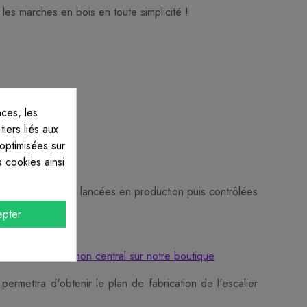
 les marches en bois en toute simplicité !
ces, les
iers liés aux
 optimisées sur
 cookies ainsi
èces seront ensuit lancées en production puis contrôlées
pter
n escalier droit limon central sur notre boutique
ermettra d'obtenir le plan de fabrication de l'escalier