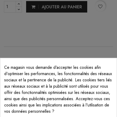
AJOUTER AU PANIER
favorite_border
DESCRIPTION
Ce magasin vous demande d'accepter les cookies afin
d'optimiser les performances, les fonctionnalités des réseaux
DÉTAILS DU PRODUIT
sociaux et la pertinence de la publicité. Les cookies tiers liés
aux réseaux sociaux et à la publicité sont utilisés pour vous
Bouchon en acier inoxydable 304L , idéal pour réaliser
offrir des fonctionnalités optimisées sur les réseaux sociaux,
tous vos travaux de métallerie : gardes corps,
ainsi que des publicités personnalisées. Acceptez-vous ces
rambarde, palissade, renfort, barrière, ...
cookies ainsi que les implications associées à l'utilisation de
vos données personnelles ?
Adaptée pour boucher vos tubes en tube carré 30x30