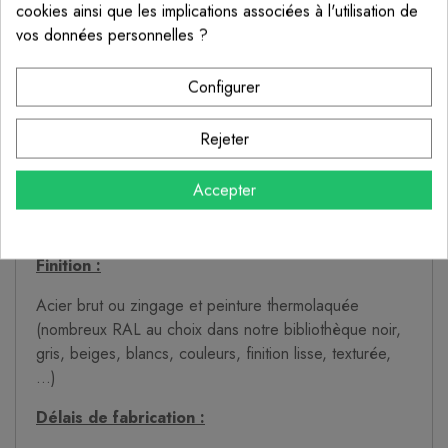
Section du tube : 40x40 mm
cookies ainsi que les implications associées à l'utilisation de
vos données personnelles ?
Platine de fixation au sol : 100 x 100 mm
Configurer
diamètre des trous pour fixation au sol : 10 mm (adapté
pour des fixation type M8 (goujons d'ancrage ou
scellement chimique)
Rejeter
platine en tête de poteau pour pouvoir y fixer une main
Accepter
courante en acier ou en bois pour un esprit plus
chaleureux
Finition :
Acier brut ou zingage et peinture thermolaquée
(nombreux RAL au choix dans notre bibliothèque noir,
gris, beiges, blancs, couleurs, finition lisse, texturée,
...)
Délais de fabrication :