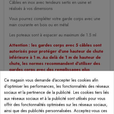
Câbles en inox avec tendeurs sertis en usine et
réalisés à vos dimensions
Vous pourrez compléter votre garde corps avec une
main courante en bois ou en métal
Les poteaux sont à espacer au maximum de 1.5 ml
Attention : les gardes corps avec 5 câbles sont
autorisés pour protéger d'une hauteur de chute
inférieure à 1 m. Au delà de 1 m de hauteur de
chute, les normes recommandent d'utiliser des
gardes corps avec des remplissages plus
conséquents (tubes, tôle, verre, filet,...)
Ce magasin vous demande d'accepter les cookies afin
Caractéristiques :
d'optimiser les performances, les fonctionnalités des réseaux
sociaux et la pertinence de la publicité. Les cookies tiers liés
Hauteur du poteau : 1011 mm (1.011 m)
aux réseaux sociaux et à la publicité sont utilisés pour vous
offrir des fonctionnalités optimisées sur les réseaux sociaux,
5 inserts avec taraudage M6 pour fixer vos tendeurs
ainsi que des publicités personnalisées. Acceptez-vous ces