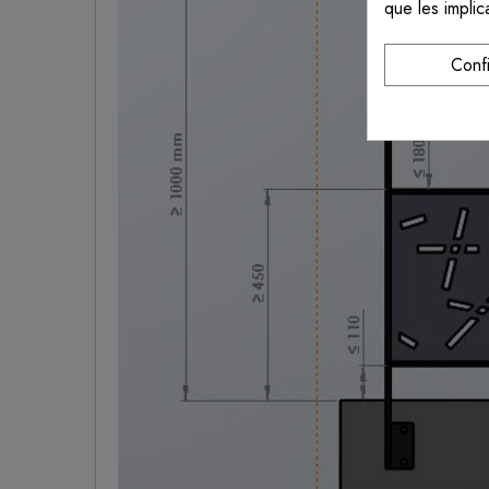
que les implic
Conf