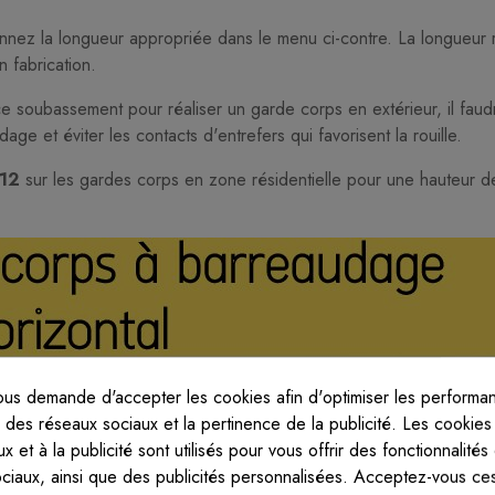
ionnez la longueur appropriée dans le menu ci-contre. La longue
 fabrication.
ce soubassement pour réaliser un garde corps en extérieur, il fau
ge et éviter les contacts d'entrefers qui favorisent la rouille.
-12
sur les gardes corps en zone résidentielle pour une hauteur d
us demande d'accepter les cookies afin d'optimiser les performan
s des réseaux sociaux et la pertinence de la publicité. Les cookies t
x et à la publicité sont utilisés pour vous offrir des fonctionnalités
ociaux, ainsi que des publicités personnalisées. Acceptez-vous ces