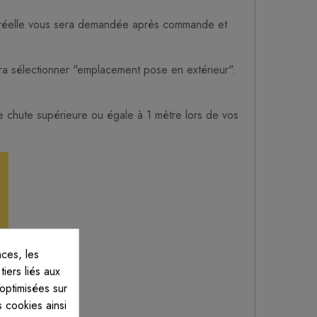
ur réelle vous sera demandée après commande et
dra sélectionner "emplacement pose en extérieur".
e chute supérieure ou égale à 1 mètre lors de vos
ces, les
iers liés aux
 optimisées sur
 cookies ainsi