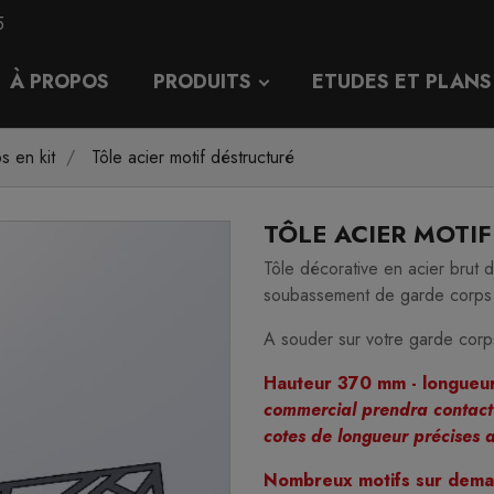
5
À PROPOS
PRODUITS
ETUDES ET PLANS
s en kit
Tôle acier motif déstructuré
TÔLE ACIER MOTI
Tôle décorative en acier brut 
soubassement de garde corps i
A souder sur votre garde corp
Hauteur 370 mm - longueu
commercial prendra contact
cotes de longueur précises
Nombreux motifs sur deman