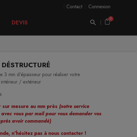
Contact
Connexion
0
DEVIS
F DÉSTRUCTURÉ
de 3 mm d'épaisseur pour réaliser votre
ntérieur / extérieur
s
r sur mesure au mm près
(notre service
 avec vous par mail pour vous demander vos
 après avoir commandé)
de, n'hésitez pas à nous contacter !