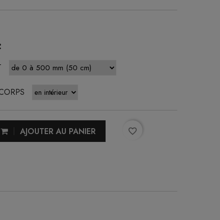
:
T
 CORPS
AJOUTER AU PANIER
favorite_border