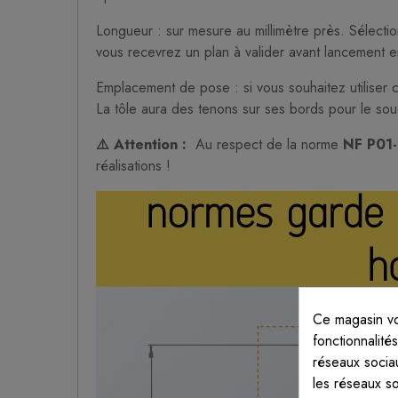
Longueur : sur mesure au millimètre près. Sélect
vous recevrez un plan à valider avant lancement en
Emplacement de pose : si vous souhaitez utiliser 
La tôle aura des tenons sur ses bords pour le souda
⚠️
Attention :
Au respect de la norme
NF P01
réalisations !
Ce magasin vo
fonctionnalité
réseaux sociau
les réseaux s