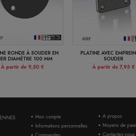
INE RONDE À SOUDER EN
PLATINE AVEC EMPREIN
IER DIAMÈTRE 100 MM
SOUDER
À partir de 9,50 €
À partir de 7,95 €
A propos
Mon compte
 GENNES
Moyens de paie
Informations personnelles
Contactez-nous
Commandes