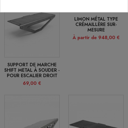
LIMON MÉTAL TYPE
CRÉMAILLÈRE SUR-
MESURE
À partir de 948,00 €
SUPPORT DE MARCHE
SHIFT METAL À SOUDER -
POUR ESCALIER DROIT
69,00 €