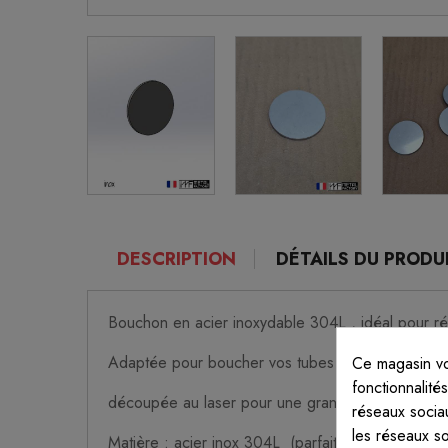
DESCRIPTION
DÉTAILS DU PRODU
Bouchon en acier inoxydable 304L , idéal pour réal
Adaptée pour boucher vos tubes en tube rond d
Ce magasin vo
fonctionnalité
découpée au laser pour une grande précision
réseaux sociau
les réseaux s
Matière : acier inox 304L (parfait pour être soud