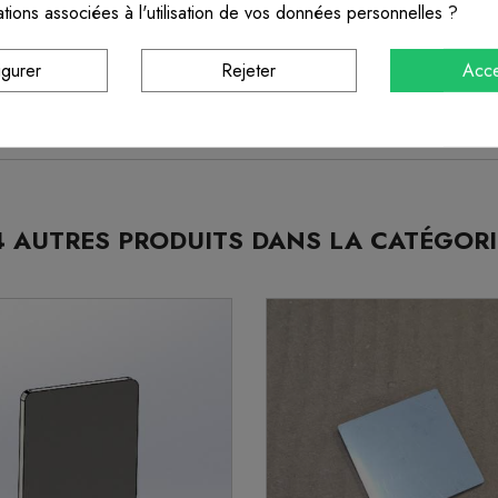
ations associées à l'utilisation de vos données personnelles ?
igurer
Rejeter
Acce
pide
s à faire votre demande via le formulaire "contact" !
4 AUTRES PRODUITS DANS LA CATÉGORI