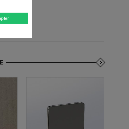
pter
E