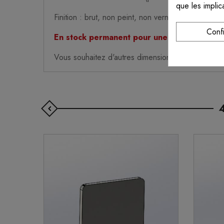
que les implic
Finition : brut, non peint, non verni
Conf
En stock permanent pour une expédition ra
Vous souhaitez d'autres dimensions ? N'hésitez pa