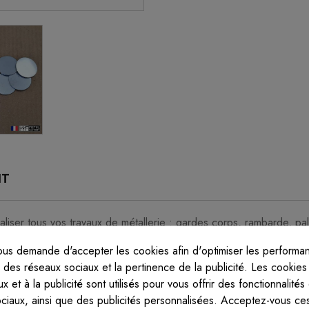
IT
iser tous vos travaux de métallerie : gardes corps, rambarde, palis
e main courante en 40 mm ou 42.4 mm.
us demande d'accepter les cookies afin d'optimiser les performan
s des réseaux sociaux et la pertinence de la publicité. Les cookies t
x et à la publicité sont utilisés pour vous offrir des fonctionnalités
ociaux, ainsi que des publicités personnalisées. Acceptez-vous ces
é)