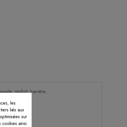
sade, renfort, barrière, ...
ces, les
iers liés aux
 optimisées sur
 cookies ainsi