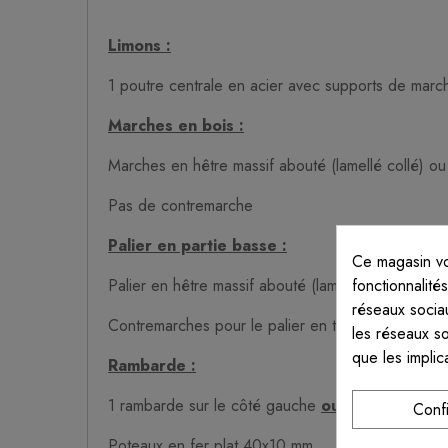
Limons :
1 poutre centrale en acier avec supports de marche
Marches en bois :
Marches en hêtre massif abouté (lamellé collé) ou
Pas de contremarche
Palier en partie basse :
Ce magasin vo
fonctionnalité
Palier en hêtre massif abouté (lamellé collé) ou c
réseaux sociau
Contremarches pour le palier en tôles acier
les réseaux s
que les implic
Rambarde :
1 rambarde sur le côté gauche
ou
droit de l'escal
Conf
Poteaux en fer plat 40x10 mm