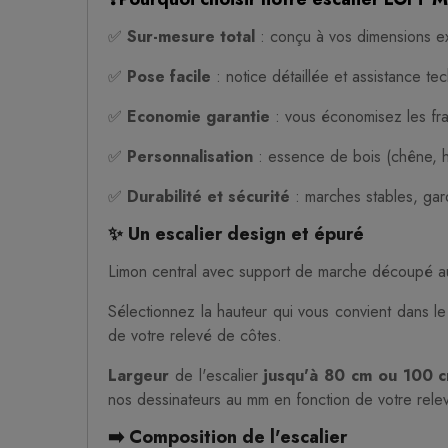
✅
Sur-mesure total
: conçu à vos dimensions ex
✅
Pose facile
: notice détaillée et assistance te
✅
Economie garantie
: vous économisez les fr
✅
Personnalisation
: essence de bois (chêne, hê
✅
Durabilité et sécurité
: marches stables, gar
✨ Un escalier design et épuré
Limon central avec support de marche découpé au 
Sélectionnez la hauteur qui vous convient dans le
de votre relevé de côtes.
Largeur
de l'escalier
jusqu'à 80 cm ou 100 
nos dessinateurs au mm en fonction de votre rele
➡️ Composition de l'escalier