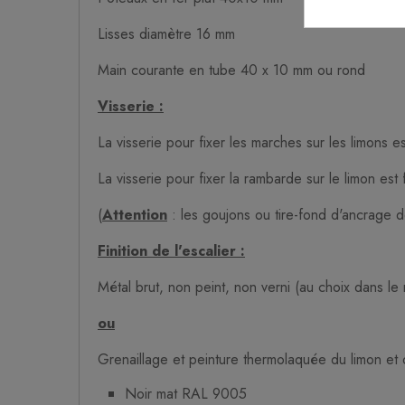
Lisses diamètre 16 mm
Main courante en tube 40 x 10 mm ou rond
Visserie :
La visserie pour fixer les marches sur les limons e
La visserie pour fixer la rambarde sur le limon est 
(
Attention
: les goujons ou tire-fond d'ancrage de
Finition de l'escalier :
Métal brut, non peint, non verni (au choix dans le
ou
Grenaillage et peinture thermolaquée du limon et 
Noir mat RAL 9005