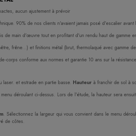
actes, aucun ajustement à prévoir
chnique. 90% de nos clients n'avaient jamais posé d'escalier avant 
ais de main d'œuvre tout en profitant d'un rendu haut de gamme 
tre, frêne...) et finitions métal (brut, thermolaqué avec gamme de
de-corps conforme aux normes et garantie 10 ans sur la résistan
laser. et estrade en partie basse.
Hauteur
à franchir de sol à s
 menu déroulant ci-dessus. Lors de l'étude, la hauteur sera ensu
cm
. Sélectionnez la largeur qui vous convient dans le menu déroul
vé de côtes.