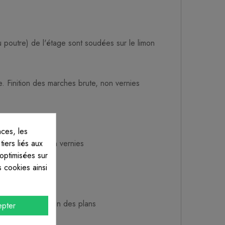
u poutre) de l'étage sont soudées sur le limon
. Finition des marches brute, non vernies
ces, les
iers liés aux
nition brute, non vernies
 optimisées sur
 cookies ainsi
s de la réalisation des plans
pter