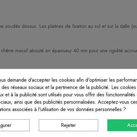
 soudés dessus. Les platines de fixation au sol et sur la dalle (o
 chêne massif abouté en épaisseur 40 mm pour une rigidité accrue
us demande d'accepter les cookies afin d'optimiser les performan
s des réseaux sociaux et la pertinence de la publicité. Les cookies t
hêne massif abouté en épaisseur 40 mm pour une rigidité accrue. Fi
x et à la publicité sont utilisés pour vous offrir des fonctionnalités
ociaux, ainsi que des publicités personnalisées. Acceptez-vous ces
ations associées à l'utilisation de vos données personnelles ?
ier. Le côté d'implantation de la rambarde sera défini avec vous lor
igurer
Rejeter
Acce