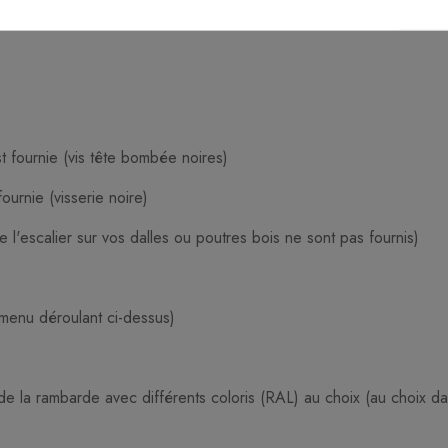
st fournie (vis tête bombée noires)
fournie (visserie noire)
 l'escalier sur vos dalles ou poutres bois ne sont pas fournis)
 menu déroulant ci-dessus)
de la rambarde avec différents coloris (RAL) au choix (au choix d