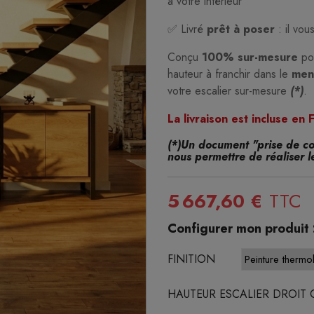
à votre intérieur
✅ Livré
prêt à poser
: il vo
Conçu
100% sur-mesure
pou
hauteur à franchir dans le
men
votre escalier sur-mesure
(*)
.
La
livraison est incluse en
(*)Un document "prise de c
nous permettre de réaliser l
5 667,60 €
TTC
Configurer mon produit 
FINITION
HAUTEUR ESCALIER DROIT