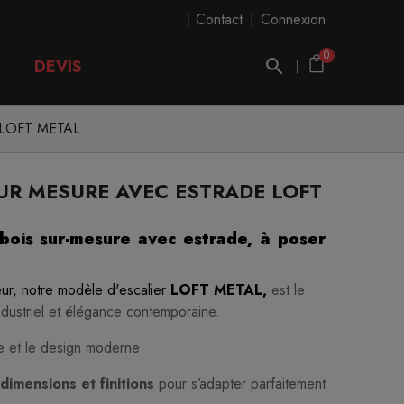
Contact
Connexion
0
DEVIS
de LOFT METAL
SUR MESURE AVEC ESTRADE LOFT
 bois sur-mesure avec estrade, à poser
ieur, notre modèle d'escalier
LOFT METAL,
est le
industriel et élégance contemporaine.
ue et le design moderne
dimensions et finitions
pour s’adapter parfaitement